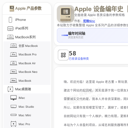
Apple 设备编年史
Apple 产品参数
全面收录 Apple 各类设备的参数规格
iPhone
作者：
呢喃Ninc
本站致力于收集整理 Apple 全系列产品的详细参数信息
iPad系列
编年时间轴
MacBook系列
浏览发布历史
全部 MacBook
58
MacBook Pro
已收录设备种类
MacBook Air
MacBook Neo
MacBook
嗨，欢迎光临！这里是 Apple 老古董 + 新玩
Mac桌面端
建这个网站的起因呢，其实是源于我一位朋友对
iMac
需要诚实交代的是，我本人并非资深果粉，网
Mac Studio
所以，如果你发现哪里写错了、漏掉了，或者
Mac Mini
目前网站只有我一个人维护，精力有限，更新
Mac Pro
本站为个人非盈利项目，从域名到服务器等所