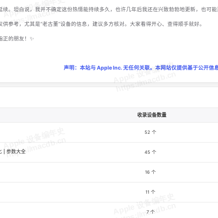
延续。坦白说，我并不确定这份热情能持续多久，也许几年后我还在兴致勃勃地更新，也可能
仅供参考，尤其是“老古董”设备的信息，建议多方核对。大家看得开心、查得顺手就好。
指正的朋友！✨
声明：本站与 Apple Inc. 无任何关联。本网站仅提供基于公开信息
收录设备数量
52 个
对比 | 参数大全
45 个
16 个
11 个
7 个