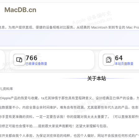
|
MacDB.cn
，为用户提供直观、便捷的设备规格对比服务。从经典的 Macintosh 到到专业的 Mac Pro，从
766
64
已收录设备数量
本站页面数量
关于本站
意儿资料库
Apple产品的热爱与收藏，ta尤其钟情于那些具有里程碑意义、设计经典且已停产的设备
站数据量不小，内容全靠业余时间维护，难免会有些疏漏。尤其是那些年代久远的产品，信息
你手里有更准确的资料，一定一定要告诉我！你的提醒对我太太太重要了。（可以直接发邮件
和修正可能也会慢半拍……提前跟大家说声抱歉啦！还望大家理解与包容。
有开支都由我个人承担，为保证浏览体验的纯粹，也因个人偏好，网站不会投放任何形式的广