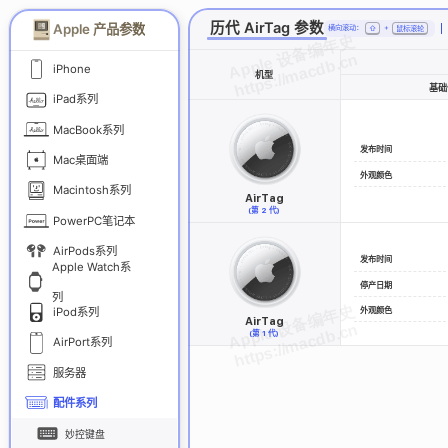
历代 AirTag 参数
Apple 产品参数
横向滚动：
⇧
+
鼠标滚轮
iPhone
机型
基础
iPad系列
MacBook系列
发布时间
Mac桌面端
外观颜色
Macintosh系列
AirTag
(第 2 代)
PowerPC笔记本
AirPods系列
发布时间
Apple Watch系
停产日期
列
外观颜色
iPod系列
AirTag
(第 1 代)
AirPort系列
服务器
配件系列
妙控键盘