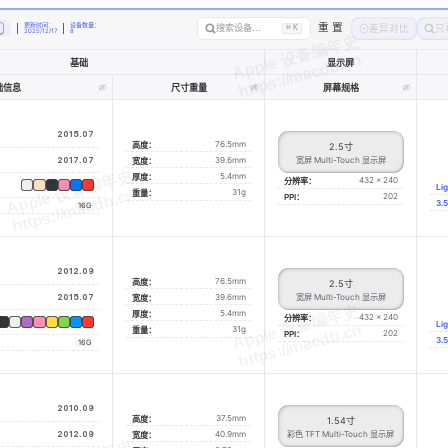
更新时间：
设备数量：
重 置
搜索设备...
差异对比
只
轮
⌘
K
2025/12/17
8
基础
显示屏
础信息
尺寸重量
屏幕规格
2015.07
76.5mm
高度：
2.5
寸
2017.07
39.6mm
宽屏 Multi-Touch 显示屏
宽度：
5.4mm
厚度：
432 x 240
分辨率：
Li
31g
重量：
202
PPI：
3
16G
2012.09
76.5mm
高度：
2.5
寸
2015.07
39.6mm
宽屏 Multi-Touch 显示屏
宽度：
5.4mm
厚度：
432 x 240
分辨率：
Li
31g
重量：
202
PPI：
3
16G
2010.09
37.5mm
高度：
1.54
寸
2012.09
40.9mm
彩色 TFT Multi-Touch 显示屏
宽度：