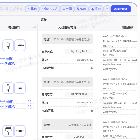
English
看差异
分享
比较
演化趋势
全屏
缩放
深色
连接
有线接口
无线连接/电池
音频格式
AAC（8至320 Kbps）
电池：
220mAh（内置锂离子充电电池）
Protected AAC（来自iTunes S
HE-AAC
MP3（8至320 Kbps）
Lightning 接口
充电方式：
MP3 VBR
ghtning 接口：
1
个
Bluetooth 4.0
蓝牙：
Audible（格式2、3、4、AAX与
.5mm 耳机插孔：
1个
Apple Lossless
FM收音机：
有
AIFF与WAV
AAC（8至320 Kbps）
电池：
220mAh（内置锂离子充电电池）
Protected AAC（来自iTunes S
HE-AAC
MP3（8至320 Kbps）
Lightning 接口
充电方式：
MP3 VBR
ghtning 接口：
1
个
Bluetooth 4.0
蓝牙：
Audible（格式2、3、4、AAX与
.5mm 耳机插孔：
1个
Apple Lossless
FM收音机：
有
AIFF与WAV
AAC（8至320 Kbps）
电池：
内置锂离子充电电池
Protected AAC（来自iTunes S
HE-AAC
MP3（8至320 Kbps）
30针接口
充电方式：