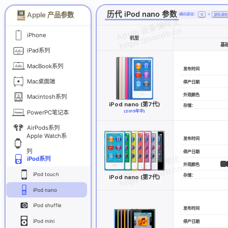
历代 iPod nano 参数
Apple 产品参数
横向滚动：
⇧
+
鼠标滚
iPhone
机型
基
iPad系列
MacBook系列
发布时间
Mac桌面端
停产日期
外观颜色
Macintosh系列
iPod nano (第7代)
存储：
PowerPC笔记本
(2015年中)
AirPods系列
Apple Watch系
发布时间
列
停产日期
iPod系列
外观颜色
iPod touch
存储：
iPod nano (第7代)
iPod nano
iPod shuffle
发布时间
iPod mini
停产日期